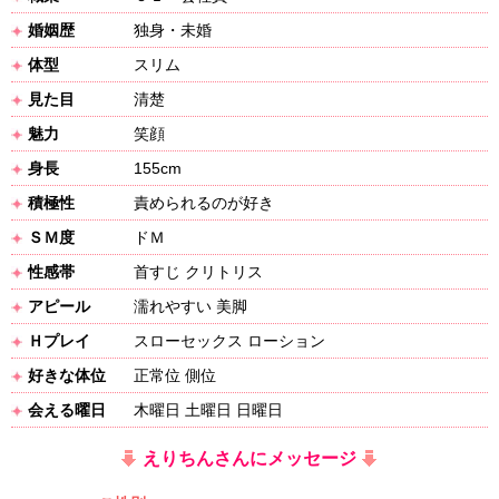
婚姻歴
独身・未婚
体型
スリム
見た目
清楚
魅力
笑顔
身長
155cm
積極性
責められるのが好き
ＳＭ度
ドＭ
性感帯
首すじ クリトリス
アピール
濡れやすい 美脚
Ｈプレイ
スローセックス ローション
好きな体位
正常位 側位
会える曜日
木曜日 土曜日 日曜日
えりちんさんにメッセージ