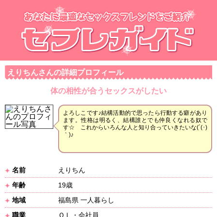
えりちんさんの詳細プロフィール
体の相性が合うセックスがしたい
よろしこです♪結構活動的で思ったら行動する癖があり
ます。性格は明るく、結構誰とでも仲良くなれる奴で
す☆ これからいろんな人と知り合っていきたいな(´(･)
｀)♪
名前
えりちん
年齢
19歳
地域
福島県 一人暮らし
職業
ＯＬ・会社員