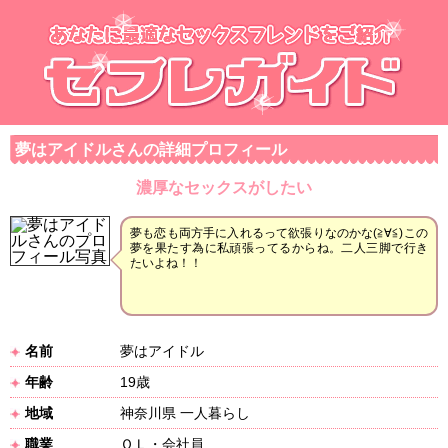
夢はアイドルさんの詳細プロフィール
濃厚なセックスがしたい
夢も恋も両方手に入れるって欲張りなのかな(≧∀≦)この
夢を果たす為に私頑張ってるからね。二人三脚で行き
たいよね！！
名前
夢はアイドル
年齢
19歳
地域
神奈川県 一人暮らし
職業
ＯＬ・会社員