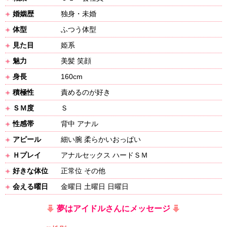
婚姻歴
独身・未婚
体型
ふつう体型
見た目
姫系
魅力
美髪 笑顔
身長
160cm
積極性
責めるのが好き
ＳＭ度
Ｓ
性感帯
背中 アナル
アピール
細い腕 柔らかいおっぱい
Ｈプレイ
アナルセックス ハードＳＭ
好きな体位
正常位 その他
会える曜日
金曜日 土曜日 日曜日
夢はアイドルさんにメッセージ