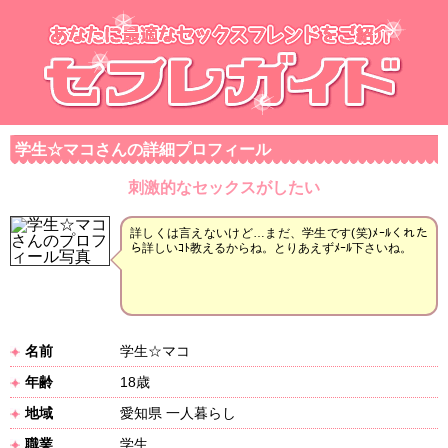
学生☆マコさんの詳細プロフィール
刺激的なセックスがしたい
詳しくは言えないけど…まだ、学生です(笑)ﾒｰﾙくれた
ら詳しいｺﾄ教えるからね。とりあえずﾒｰﾙ下さいね。
名前
学生☆マコ
年齢
18歳
地域
愛知県 一人暮らし
職業
学生