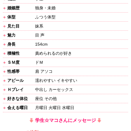
婚姻歴
独身・未婚
体型
ふつう体型
見た目
妹系
魅力
目 声
身長
154cm
積極性
責められるのが好き
ＳＭ度
ドＭ
性感帯
肩 アソコ
アピール
濡れやすい イキやすい
Ｈプレイ
中出し カーセックス
好きな体位
座位 その他
会える曜日
月曜日 火曜日 水曜日
学生☆マコさんにメッセージ